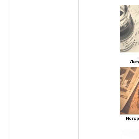
Лит
Истор