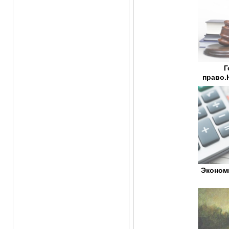
Г
право.
Эконом