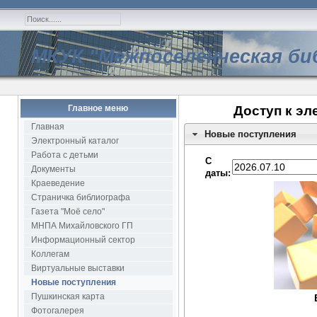
МКУК "Межпоселенческая би
Главное меню
Доступ к эл
Главная
Новые поступления
Электронный каталог
Работа с детьми
С
Документы
даты:
Краеведение
Страничка библиографа
Газета "Моё село"
МНПА Михайловского ГП
Информационный сектор
Коллегам
Виртуальные выставки
Новые поступления
Пушкинская карта
Фотогалерея