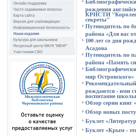
Библиографический
Онлайн поддержка
рождения английс
Часто задаваемые вопросы
КРИСТИ "Королева
Карта сайта
секреты"
Версия для слабовидящих
Путеводитель по б
Информационная безопасность
района «Для вас о
Наши издания
100 лет со дня ро
Культура для школьников
Ресурсный центр МКУК "МБЧР"
Асадова
Участникам СВО
Путеводитель по 
района «Память си
Библиографически
мир Островского»
Рекомендательный
рождаются - ими с
воспитание школь
Обзор серии книг
Обзор новых пост
Буклет «Литерат
Буклет «Крым - эт