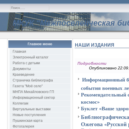
МКУК "Межпоселенческая би
Главное меню
НАШИ ИЗДАНИЯ
Главная
Электронный каталог
Работа с детьми
Подробности
Опубликовано 22.09.
Документы
Краеведение
Информационный бу
Страничка библиографа
события военных ле
Газета "Моё село"
МНПА Михайловского ГП
Рекомендательный с
Информационный сектор
космос»
Коллегам
Буклет «Ваше здоро
Виртуальные выставки
Новые поступления
Библиографическая
Пушкинская карта
Ожегова «Русской 
Фотогалерея