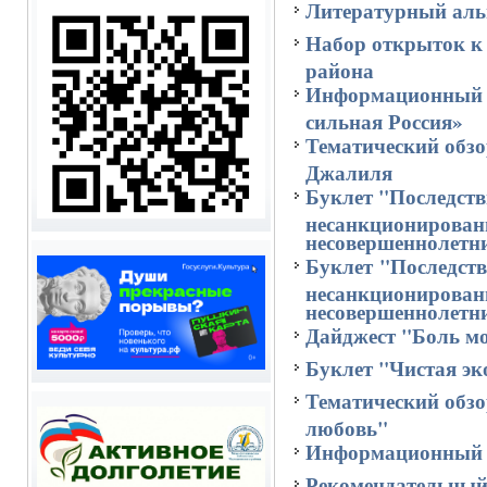
Литературный аль
Набор открыток к 
района
Информационный б
сильная Россия»
Тематический обзо
Джалиля
Буклет "Последств
несанкционирован
несовершеннолетн
Буклет "Последств
несанкционирован
несовершеннолетн
Дайджест "Боль мо
Буклет "Чистая эк
Тематический обзор
любовь"
Информационный б
Рекомендательный