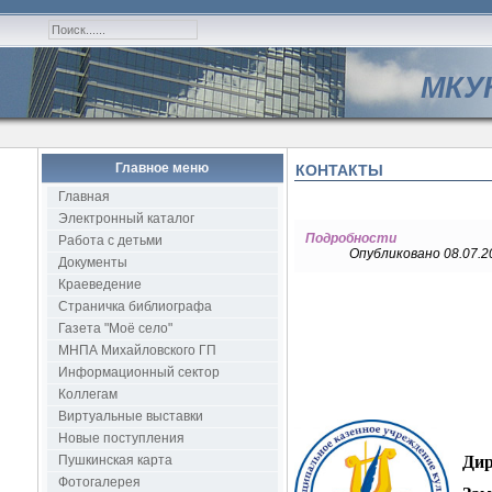
МКУК
Главное меню
КОНТАКТЫ
Главная
Электронный каталог
Подробности
Работа с детьми
Опубликовано 08.07.2
Документы
Краеведение
Страничка библиографа
Газета "Моё село"
МНПА Михайловского ГП
Информационный сектор
Коллегам
Виртуальные выставки
Новые поступления
Дир
Пушкинская карта
Фотогалерея