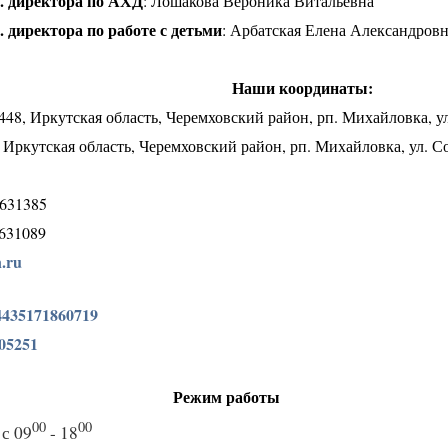
. директора по АХД
: Лошакова Вероника Витальевна
. директора по работе с детьми
: Арбатская Елена Александров
Наши координаты:
5448, Иркутская область, Черемховский район, рп. Михайловка, ул
, Иркутская область, Черемховский район, рп. Михайловка, ул. С
4631385
4631089
n.ru
54435171860719
705251
Режим работы
00
00
 с 09
- 18