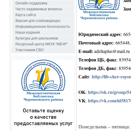
Зам
Онлайн поддержка
Зам
Часто задаваемые вопросы
Карта сайта
Версия для слабовидящих
Информационная безопасность
Наши издания
Юридический адрес
: 66
Культура для школьников
Почтовый адрес
: 665448
Ресурсный центр МКУК "МБЧР"
E-mail:
Участникам СВО
adeltaplus
@
mail
.
ru
Телефон ЦБ, факс
: 8395
Телефон ДБ, факс
: 8395
Сайт
http://lib-cher-rayo
:
OK
https://ok.ru/group/
:
VK
https://vk.com/id581
:
Понедельник – пятница: