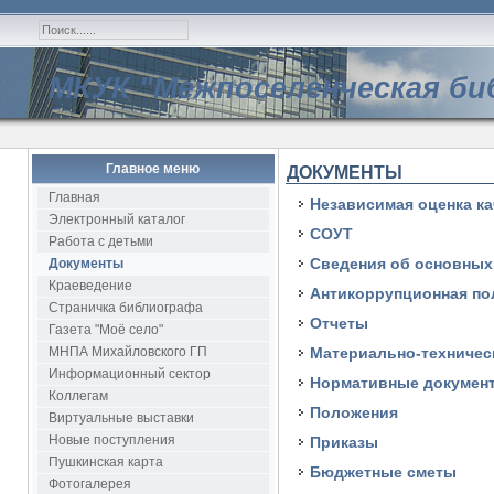
МКУК "Межпоселенческая би
Главное меню
ДОКУМЕНТЫ
Главная
Независимая оценка ка
Электронный каталог
СОУТ
Работа с детьми
Сведения об основных
Документы
Краеведение
Антикоррупционная по
Страничка библиографа
Отчеты
Газета "Моё село"
МНПА Михайловского ГП
Материально-техничес
Информационный сектор
Нормативные докумен
Коллегам
Положения
Виртуальные выставки
Новые поступления
Приказы
Пушкинская карта
Бюджетные сметы
Фотогалерея