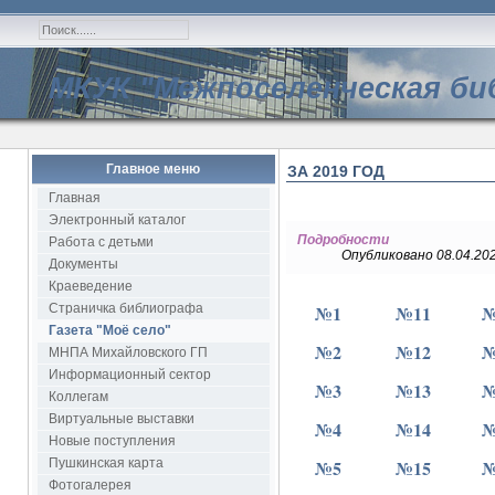
МКУК "Межпоселенческая би
Главное меню
ЗА 2019 ГОД
Главная
Электронный каталог
Подробности
Работа с детьми
Опубликовано 08.04.202
Документы
Краеведение
Страничка библиографа
№1
№11
№
Газета "Моё село"
№2
№12
№
МНПА Михайловского ГП
Информационный сектор
№3
№13
№
Коллегам
Виртуальные выставки
№4
№14
№
Новые поступления
Пушкинская карта
№5
№15
№
Фотогалерея