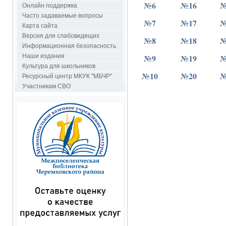
№6
№16
№
Онлайн поддержка
Часто задаваемые вопросы
№7
№17
№
Карта сайта
Версия для слабовидящих
№8
№18
№
Информационная безопасность
Наши издания
№9
№19
№
Культура для школьников
№10
№20
№
Ресурсный центр МКУК "МБЧР"
Участникам СВО