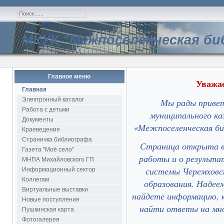
МКУК "Межпоселенческая би
Главное меню
Уважае
Главная
Электронный каталог
Мы рады привет
Работа с детьми
муниципального ка
Документы
«Межпоселенческая би
Краеведение
Страничка библиографа
Страница открыта в 
Газета "Моё село"
работы и о результа
МНПА Михайловского ГП
системы Черемховск
Информационный сектор
Коллегам
образования. Надее
Виртуальные выставки
найдете информацию, 
Новые поступления
найти ответы на мно
Пушкинская карта
Фотогалерея