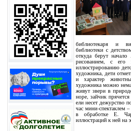
библиотекаря и ви
библиотеки с детство
откуда берут начало
рисованием, с его 
иллюстрированию детс
художника, дети отмет
и характер животн
художника можно немал
живут звери в природе
норе, зайчик прячется
ели несет дежурство п
час мини-спектаклем –
в обработке Е. Ча
иллюстраций к ней на э