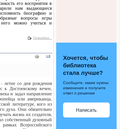
онкость его восприятия в
дарили нам выдающиеся
 вспомнить биографию и
образные вопросы игры
 него можно учиться и
Подробнее...
Хочется, чтобы
библиотека
стала лучше?
 - летие со дня рождения
Сообщите, какие нужны
ес к Достоевскому вечен,
изменения и получите
века и задал направление
ответ о решении
ропейца или американца,
ской литературе, кого из
го духа. Они обязательно
Написать
учать жизнь их создателя,
вал собственный духовный
 рамках Всероссийского