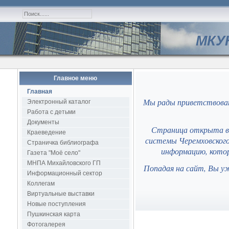
МКУК
Главное меню
Главная
Мы рады приветствоват
Электронный каталог
Работа с детьми
Документы
Страница открыта в 
Краеведение
системы Черемховского
Страничка библиографа
информацию, котор
Газета "Моё село"
МНПА Михайловского ГП
Попадая на сайт, Вы у
Информационный сектор
Коллегам
Виртуальные выставки
Новые поступления
Пушкинская карта
Фотогалерея