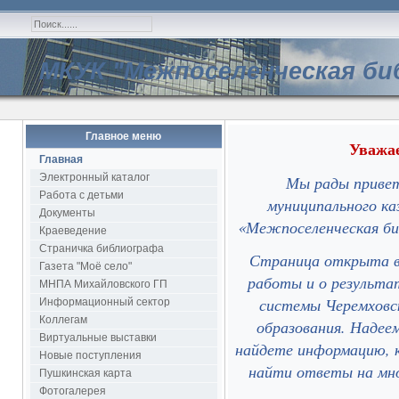
МКУК "Межпоселенческая би
Главное меню
Уважае
Главная
Электронный каталог
Мы рады привет
Работа с детьми
муниципального ка
Документы
«Межпоселенческая би
Краеведение
Страничка библиографа
Страница открыта в 
Газета "Моё село"
работы и о результа
МНПА Михайловского ГП
системы Черемховск
Информационный сектор
Коллегам
образования. Надее
Виртуальные выставки
найдете информацию, 
Новые поступления
найти ответы на мно
Пушкинская карта
Фотогалерея