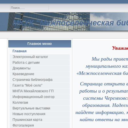
МКУК "Межпоселенческая би
Главное меню
Уважае
Главная
Электронный каталог
Мы рады привет
Работа с детьми
муниципального ка
Документы
«Межпоселенческая би
Краеведение
Страничка библиографа
Страница открыта в 
Газета "Моё село"
работы и о результа
МНПА Михайловского ГП
системы Черемховск
Информационный сектор
Коллегам
образования. Надее
Виртуальные выставки
найдете информацию, 
Новые поступления
найти ответы на мно
Пушкинская карта
Фотогалерея