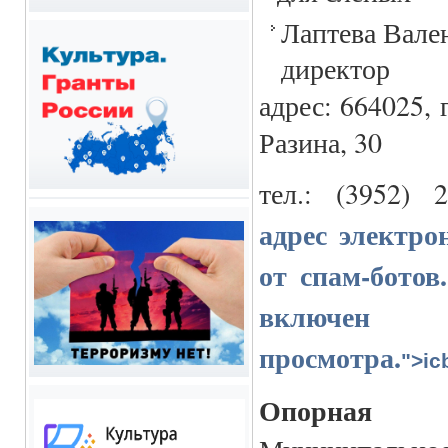
Лаптева Вале
директор
адрес: 664025, 
Разина, 30
тел
.: (3952) 
адрес электр
от спам-ботов
включен J
просмотра.
">
ic
Опорная