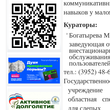
коммуникати
навыков у мало
Кураторы:
Богатырева М
заведующая о
внестационар
обслуживани
пользовател
тел.: (3952) 48-
Государств
учреждение 
областная сп
для слепых