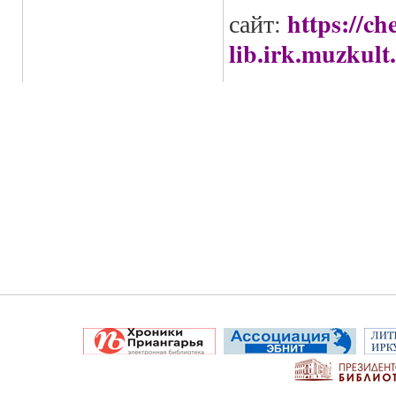
https
://
ch
сайт:
lib
.
irk
.
muzkult
.