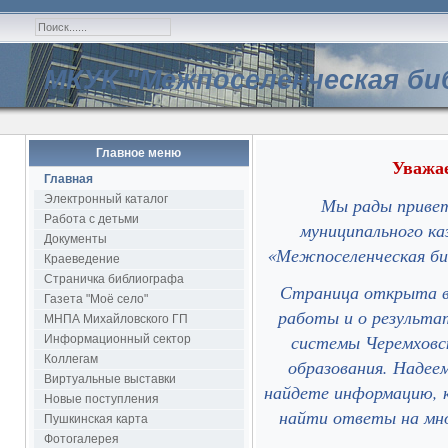
МКУК "Межпоселенческая би
Главное меню
Уважае
Главная
Электронный каталог
Мы рады привет
Работа с детьми
муниципального ка
Документы
«Межпоселенческая би
Краеведение
Страничка библиографа
Страница открыта в 
Газета "Моё село"
работы и о результа
МНПА Михайловского ГП
системы Черемховск
Информационный сектор
Коллегам
образования. Надее
Виртуальные выставки
найдете информацию, 
Новые поступления
найти ответы на мно
Пушкинская карта
Фотогалерея