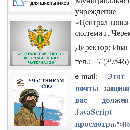
Муниципал
учрежде
«Централизов
система г. Чере
Директор: Ива
тел.: +7 (39546)
Этот
e-mail:
почты защище
вас долже
JavaS
просмотра.
">
li