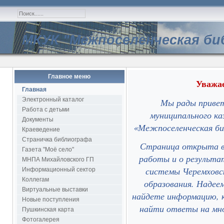
МКУК "Межпоселенческая би
Главное меню
Уважае
Главная
Электронный каталог
Мы рады привет
Работа с детьми
муниципального ка
Документы
«Межпоселенческая би
Краеведение
Страничка библиографа
Страница открыта в 
Газета "Моё село"
работы и о результа
МНПА Михайловского ГП
системы Черемховск
Информационный сектор
Коллегам
образования. Надее
Виртуальные выставки
найдете информацию, 
Новые поступления
найти ответы на мно
Пушкинская карта
Фотогалерея