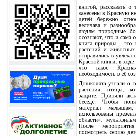
книгой, рассказать о
занесены в Красную кн
детей бережно отно
величава и разнообр
людям природные бог
осознают, что и сама 
книга природы – это 
растений и животных,
отправились в увлекат
Красной книги, в ходе 
что такое Красна
необходимость в её соз
Дошколята узнали о т
растения, птицы, к
защите. Приняли акти
беседе. Чтобы поня
материал малышам
использованы презент
области», мультфиль
После мероприяти
посмотреть серию дет