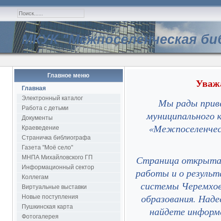
МКУК "Межпоселенческая би
Главное меню
Уваж
Главная
Электронный каталог
Мы рады прив
Работа с детьми
муниципального 
Документы
«Межпоселенчес
Краеведение
Страничка библиографа
Газета "Моё село"
Страница открыта 
МНПА Михайловского ГП
Информационный сектор
работы и о резуль
Коллегам
системы Черемхов
Виртуальные выставки
образования. Наде
Новые поступления
Пушкинская карта
найдете информа
Фотогалерея