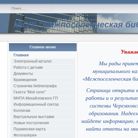
МКУК "Межпоселенческая би
Главное меню
Уважае
Главная
Электронный каталог
Мы рады привет
Работа с детьми
муниципального ка
Документы
«Межпоселенческая би
Краеведение
Страничка библиографа
Страница открыта в 
Газета "Моё село"
работы и о результа
МНПА Михайловского ГП
системы Черемховск
Информационный сектор
Коллегам
образования. Надее
Виртуальные выставки
найдете информацию, 
Новые поступления
найти ответы на мно
Пушкинская карта
Фотогалерея