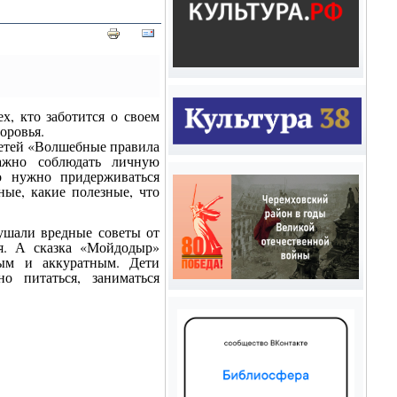
х, кто заботится о своем
оровья.
детей «Волшебные правила
 важно соблюдать личную
о нужно придерживаться
ные, какие полезные, что
лушали вредные советы от
зя. А сказка «Мойдодыр»
тым и аккуратным. Дети
о питаться, заниматься