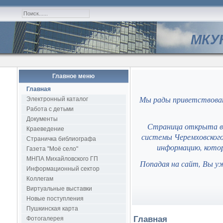
МКУК
Главное меню
Главная
Мы рады приветствоват
Электронный каталог
Работа с детьми
Документы
Страница открыта в 
Краеведение
системы Черемховского
Страничка библиографа
информацию, котор
Газета "Моё село"
МНПА Михайловского ГП
Попадая на сайт, Вы у
Информационный сектор
Коллегам
Виртуальные выставки
Новые поступления
Пушкинская карта
Главная
Фотогалерея