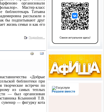
рфеново организовали
льклор». Мастер-класс
е библиотекарь Татьяна
адимировна рассказали о
 как бы подпитывают друг
ает жизнь семьи и как его
Подробнее...
наставничества «Добрые
 сельской библиотеки при
я творческие встречи по
дному из самых теплых
Решаем вместе
сти — был организован
наставника Ксыниной Т.В.
й сувенир — фигурку кота