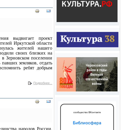
ения выдвигает проект
телей Иркутской области
снулась жителей нашего
оводили своих близких на
о в Зерновском поселении
 павших земляков, отдать
вспомнить ребят добрым
Подробнее...
единства народов России,