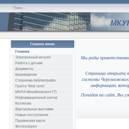
МКУК
Главное меню
Главная
Мы рады приветствоват
Электронный каталог
Работа с детьми
Документы
Страница открыта в 
Краеведение
системы Черемховского
Страничка библиографа
информацию, котор
Газета "Моё село"
МНПА Михайловского ГП
Попадая на сайт, Вы у
Информационный сектор
Коллегам
Виртуальные выставки
Новые поступления
Пушкинская карта
Фотогалерея